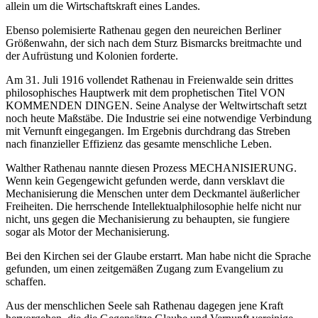
allein um die Wirtschaftskraft eines Landes.
Ebenso polemisierte Rathenau gegen den neureichen Berliner
Größenwahn, der sich nach dem Sturz Bismarcks breitmachte und
der Aufrüstung und Kolonien forderte.
Am 31. Juli 1916 vollendet Rathenau in Freienwalde sein drittes
philosophisches Hauptwerk mit dem prophetischen Titel VON
KOMMENDEN DINGEN. Seine Analyse der Weltwirtschaft setzt
noch heute Maßstäbe. Die Industrie sei eine notwendige Verbindung
mit Vernunft eingegangen. Im Ergebnis durchdrang das Streben
nach finanzieller Effizienz das gesamte menschliche Leben.
Walther Rathenau nannte diesen Prozess MECHANISIERUNG.
Wenn kein Gegengewicht gefunden werde, dann versklavt die
Mechanisierung die Menschen unter dem Deckmantel äußerlicher
Freiheiten. Die herrschende Intellektualphilosophie helfe nicht nur
nicht, uns gegen die Mechanisierung zu behaupten, sie fungiere
sogar als Motor der Mechanisierung.
Bei den Kirchen sei der Glaube erstarrt. Man habe nicht die Sprache
gefunden, um einen zeitgemäßen Zugang zum Evangelium zu
schaffen.
Aus der menschlichen Seele sah Rathenau dagegen jene Kraft